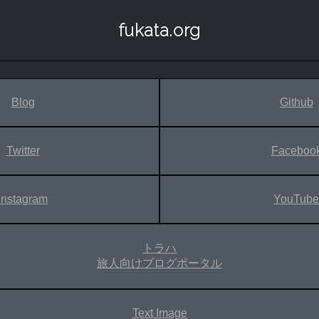
fukata.org
Blog
Github
Twitter
Faceboo
Instagram
YouTube
トラハ
旅人向けブログポータル
Text Image